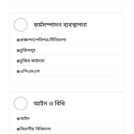
কর্মসম্পাদন ব্যবস্থাপনা
প্রজ্ঞাপন/পরিপত্র/নীতিমালা
চুক্তিসমূহ
চুক্তির কাঠামো
এপিএমএস
আইন ও বিধি
আইন
বিভাগীয় বিধিমালা