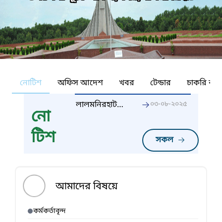
নোটিশ
অফিস আদেশ
খবর
টেন্ডার
চাকরি কর্ন
লালমনিরহাট
০৩-০৮-২০২৫
নো
সদর
উপজেলাধীন "ক
টিশ
ও খ" তফসিল
সকল
আমাদের বিষয়ে
কর্মকর্তাবৃন্দ