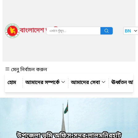
বাংলাদেশ জাতীয় তথ্য বাতায়ন
BN
দেখুন
মেনু নির্বাচন করুন
আমাদের সম্পর্কে
আমাদের সেবা
ঊর্ধ্বতন অফ
উপজেলা ভূমি অফিস,সদর,লালমনিরহাট